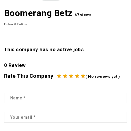
Boomerang Betz
67 views
Follow
0
Follow
This company has no active jobs
0 Review
Rate This Company
( No reviews yet )