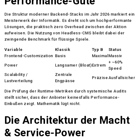
Performance-Güte
Die Struktur moderner Backend-Stacks im Jahr 2026 markiert ein
Meisterwerk der Informatik. Es dreht sich um hochperformante
Lösungen, die praktisch zero Overhead zwischen der Aktion
aufweisen. Die Nutzung von Headless-CMS bleibt dabei der
zwingende Benchmark für flüssige Spiele.
Variable
Klassik
Typ B
Status
Frontend-Customization
Basis
Maximal
Massiv
+ ~60%
Power
Langsamer (Bloat)
Extrem
Speed
Scalability /
Zentrale
Präzise
Ausfallsicher
Lastverteilung
Engpässe
Die Prüfung der Runtime-Metriken durch systemische Audits
stellt sicher, dass der Anbieter keinesfalls Performance-
Einbußen zeigt. Mathematik lügt nicht.
Die Architektur der Macht
& Service-Power