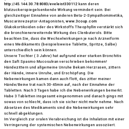
http://45.144.30.78:8083/eveleist330112
kann deren
blutzuckerspiegelsenkende Wirkung vermindert sein. Bei
gleichzeitiger Einnahme von anderen Beta-2-Sympathomimetika,
Muscarinrezeptor-Antagonisten,
www.3coup.com
Glukokortikoiden oder des Wirkstoffs Theophyllin verstärkt sich
die bronchienerweiternde Wirkung des Clenbuterols. Bitte
beachten Sie, dass die Wechselwirkungen je nach Arzneiform
eines Medikaments (beispielsweise Tablette, Spritze, Salbe)
unterschiedlich sein können.
Unsere Tochter ( 3 Jahre) hat aufgrund einer starken Bronchitis
den Saft Spasmo Mucosulvan verschrieben bekommen!
Händezittern und allgemeine Unruhe Bekam Herzrasen, zittern
der Hände, innere Unruhe, und Erschöpfung. Die
Nebenwirkungen kamen dann auch flott, das zitter meiner
Hände/Beine trat nach 30-45min auf, nach der Einnahme der
Tabletten. Nach 3 Tagen habe ich die Nebenwirkungen bemerkt.
Habe 3 Tabletten insgesamt eingenommen und danach gings mit
sowas von schlecht, dass ich sie sicher nicht mehr nehme. Nach
Absetzen des Medikaments sind die Nebenwirkungen sehr
schnell abgeklungen.
Im Vergleich zur oralen Verabreichung ist die Inhalation mit einer
Verringerung der systemischen Nebenwirkungen assoziiert.