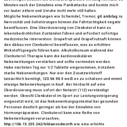
Minuten nach der Einnahme eine Panikattacke und konnte mich
vor lauter zittern und Unruhe nicht mehr still halten.
Mögliche Nebenwirkungen wie Schwindel, Tremor,
git.anibilag.ru
Nervosität und Sehstörungen können die Fahrtüchtigkeit negativ
beeinflussen. Eine Überdosierung von Clenbuterol kann zu
lebensbedrohlichen Zuständen führen und erfordert sofortige
medizinische Intervention. Grapefruit und Grapefruitsaft können
den Abbau von Clenbuterol beeinflussen, was zu erhöhten
Wirkstoffspiegeln führen kann. Alkoholkonsum während der
Clenbuterol-Therapie kann die kardiovaskulären
Nebenwirkungen verstärken und sollte vermieden werden.
Habe nächsten Tag nur 1/2 Tablette eingenommen, trotzdem
starke Nebenwirkungen. Nur wer den Zusatzwirkstoff
tatsächlich benötigt,
123.56.90.5
weiß es zu schätzen und nimmt
etwaige Nebenwirkungen in Kauf. Bei Verdacht auf eine
Überdosierung muss sofort der Notarzt (112) verständigt
werden. Obwohl Clenbuterol im Sport zur Leistungssteigerung
eingesetzt wird, ist das Nebenwirkungspotential bei gesunden
Personen deutlich geringer als bei der Einnahme von
Hormonpräparaten. Clenbuterol kann eine Reihe von
Nebenwirkungen verursachen,
http://106.15.235.242/hildawoodworth
wie eine erhöhte