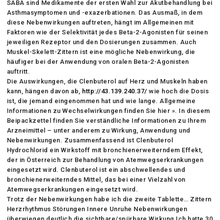
SABA sind Medikamente der ersten Wahl zur Akutbehandlung bei
Asthmasymptomen und -exazerbationen. Das Ausmaß, in dem
diese Nebenwirkungen auftreten, hängt im Allgemeinen mit
Faktoren wie der Selektivität jedes Beta-2-Agonisten für seinen
jeweiligen Rezeptor und den Dosierungen zusammen. Auch
Muskel-Skelett-Zittern ist eine mögliche Nebenwirkung, die
häufiger bei der Anwendung von oralen Beta-2-Agonisten
auftritt.
Die Auswirkungen, die Clenbuterol auf Herz und Muskeln haben
kann, hängen davon ab,
http://43.139.240.37/
wie hoch die Dosis
ist, die jemand eingenommen hat und wie lange. Allgemeine
Informationen zu Wechselwirkungen finden Sie hier ». In diesem
Beipackzettel finden Sie verständliche Informationen zu Ihrem
Arzneimittel – unter anderem zu Wirkung, Anwendung und
Nebenwirkungen. Zusammenfassend ist Clenbuterol
Hydrochlorid ein Wirkstoff mit bronchienerweiterndem Effekt,
der in Österreich zur Behandlung von Atemwegserkrankungen
eingesetzt wird. Clenbuterol ist ein abschwellendes und
bronchienerweiterndes Mittel, das bei einer Vielzahl von
Atemwegserkrankungen eingesetzt wird.
Trotz der Nebenwirkungen habe ich die zweite Tablette… Zittern
Herzrhythmus Störungen Innere Unruhe Nebenwirkungen
überwiegen deutlich die sichtbare/spürbare Wirkung Ich hatte 30