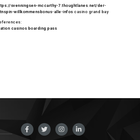
ttps://svenningsen-mccarthy-7.thoughtlanes.net/der-
itnspin-willkommensbonus-alle-infos
casino grand bay
eferences:
tation casinos boarding pass