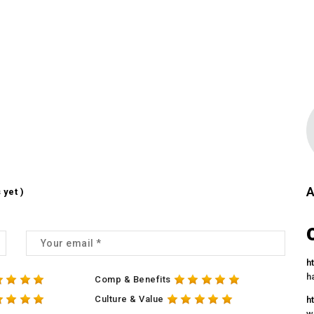
A
 yet )
h
h
Comp & Benefits
Culture & Value
h
w