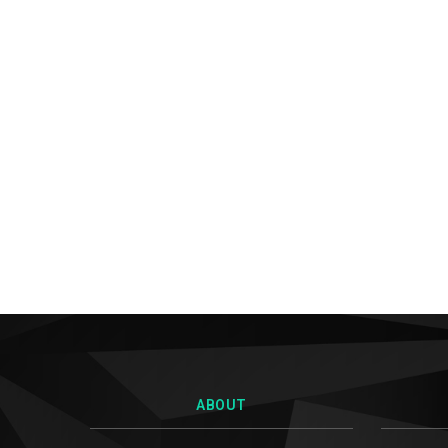
ABOUT