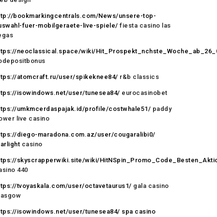
ttp://bookmarkingcentrals.com/News/unsere-top-
uswahl-fuer-mobilgeraete-live-spiele/
fiesta casino las
egas
ttps://neoclassical.space/wiki/Hit_Prospekt_nchste_Woche_ab_26_
odepositbonus
ttps://atomcraft.ru/user/spikeknee84/
r&b classics
ttps://isowindows.net/user/tunesea84/
eurocasinobet
ttps://umkmcerdaspajak.id/profile/costwhale51/
paddy
ower live casino
ttps://diego-maradona.com.az/user/cougaralibi0/
tarlight
casino
ttps://skyscrapperwiki.site/wiki/HitNSpin_Promo_Code_Besten_Akt
asino 440
ttps://tvoyaskala.com/user/octavetaurus1/
gala casino
lasgow
ttps://isowindows.net/user/tunesea84/
spa casino