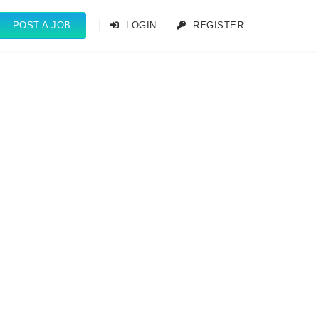
POST A JOB
LOGIN
REGISTER