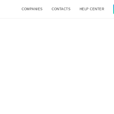
COMPANIES
CONTACTS
HELP CENTER