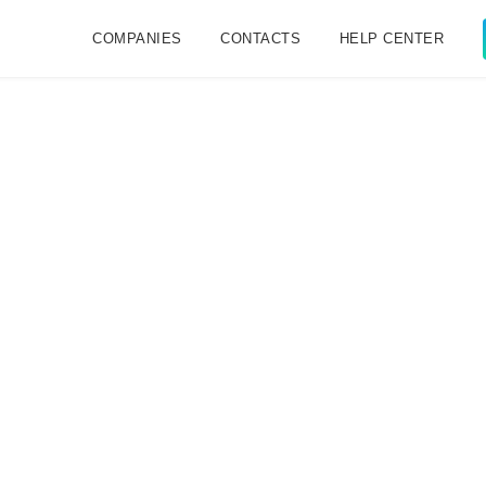
COMPANIES
CONTACTS
HELP CENTER