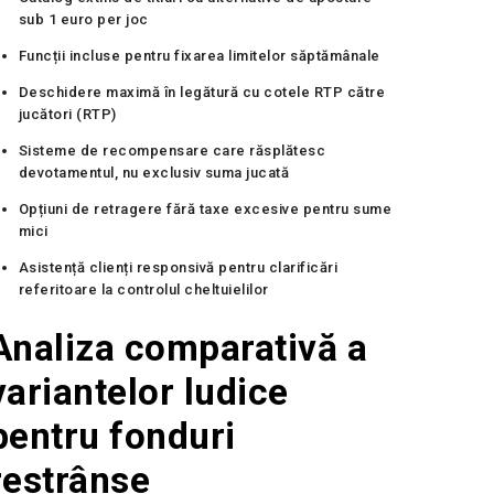
sub 1 euro per joc
Funcții incluse pentru fixarea limitelor săptămânale
Deschidere maximă în legătură cu cotele RTP către
jucători (RTP)
Sisteme de recompensare care răsplătesc
devotamentul, nu exclusiv suma jucată
Opțiuni de retragere fără taxe excesive pentru sume
mici
Asistență clienți responsivă pentru clarificări
referitoare la controlul cheltuielilor
Analiza comparativă a
variantelor ludice
pentru fonduri
restrânse