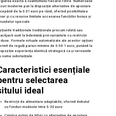
eglarea exactă a cuantumului fiecărui rotire. Numeroase
ocuri moderne pun la dispoziție alternative de apostare
ncepând de la 0.01 euro pe rând, oferind posibilitatea
hiar și cu resurse limitate accesarea funcțiilor bonus și
 rundelor speciale.
pțiunile tradiționale tradiționale precum ruletă sau
lackjack sunt la îndemână prin variantele cu restricții
eduse. Formele virtuale automatizate ale acestor opțiuni
ermit de regulă pariuri minime de 0.50-1 euro, punând la
ispoziție experiența identică strategică ca și versiunile
u sume substanțiale.
Caracteristici esențiale
pentru selectarea
sitului ideal
Restricții de alimentare adaptabile, oferind debutul
cu fonduri modeste între 5-20 euro
Catalog extins de titluri cu alternative de apostare