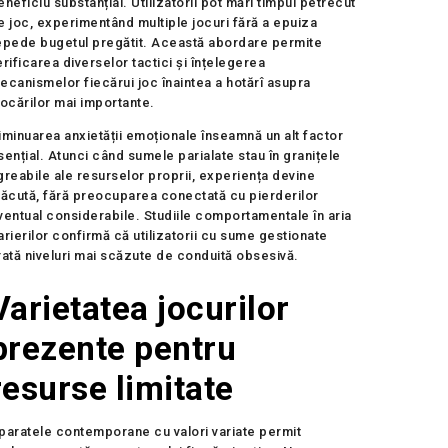
eneficiu substanțial. Utilizatorii pot mări timpul petrecut
e joc, experimentând multiple jocuri fără a epuiza
epede bugetul pregătit. Această abordare permite
erificarea diverselor tactici și înțelegerea
ecanismelor fiecărui joc înaintea a hotărî asupra
locărilor mai importante.
iminuarea anxietății emoționale înseamnă un alt factor
sențial. Atunci când sumele parialate stau în granițele
greabile ale resurselor proprii, experiența devine
lăcută, fără preocuparea conectată cu pierderilor
ventual considerabile. Studiile comportamentale în aria
arierilor confirmă că utilizatorii cu sume gestionate
rată niveluri mai scăzute de conduită obsesivă.
Varietatea jocurilor
prezente pentru
resurse limitate
paratele contemporane cu valori variate permit