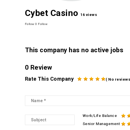
Cybet Casino
16 views
Follow
0
Follow
This company has no active jobs
0 Review
Rate This Company
( No reviews
Work/Life Balance
Senior Management