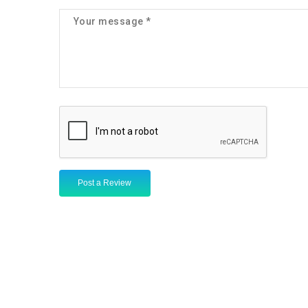
Post a Review