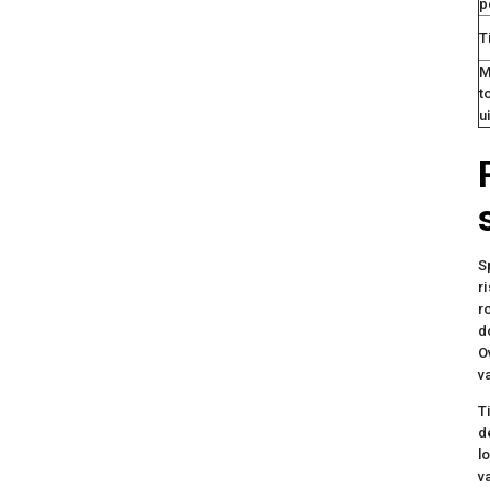
p
T
M
t
u
S
r
r
d
O
v
T
d
l
v