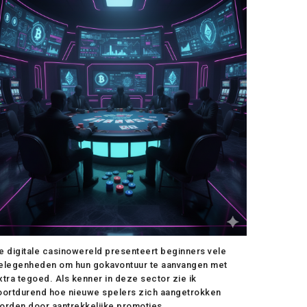
e digitale casinowereld presenteert beginners vele
elegenheden om hun gokavontuur te aanvangen met
xtra tegoed. Als kenner in deze sector zie ik
oortdurend hoe nieuwe spelers zich aangetrokken
orden door aantrekkelijke promoties,