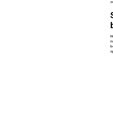
o
N
n
b
s