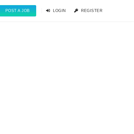
POST A JOB
LOGIN
REGISTER