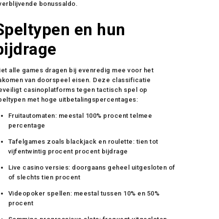
verblijvende bonussaldo.
Speltypen en hun
bijdrage
iet alle games dragen bij evenredig mee voor het
akomen van doorspeel eisen. Deze classificatie
eveiligt casinoplatforms tegen tactisch spel op
peltypen met hoge uitbetalingspercentages:
Fruitautomaten: meestal 100% procent telmee
percentage
Tafelgames zoals blackjack en roulette: tien tot
vijfentwintig procent procent bijdrage
Live casino versies: doorgaans geheel uitgesloten of
of slechts tien procent
Videopoker spellen: meestal tussen 10% en 50%
procent