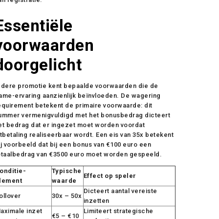
Essentiële
voorwaarden
doorgelicht
edere promotie kent bepaalde voorwaarden die de
ame-ervaring aanzienlijk beïnvloeden. De wagering
equirement betekent de primaire voorwaarde: dit
ummer vermenigvuldigd met het bonusbedrag dicteert
et bedrag dat er ingezet moet worden voordat
itbetaling realiseerbaar wordt. Een eis van 35x betekent
ij voorbeeld dat bij een bonus van €100 euro een
otaalbedrag van €3500 euro moet worden gespeeld.
onditie-
Typische
Effect op speler
lement
waarde
Dicteert aantal vereiste
ollover
30x – 50x
inzetten
aximale inzet
Limiteert strategische
€5 – €10