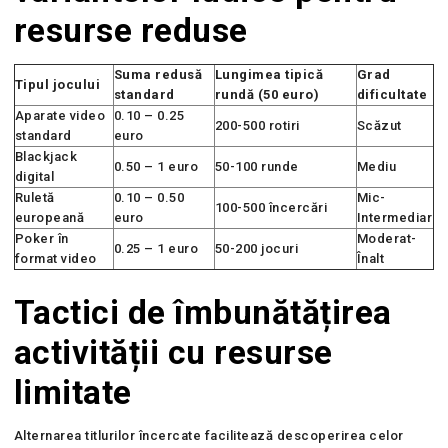
resurse reduse
Suma redusă
Lungimea tipică
Grad
Tipul jocului
standard
rundă (50 euro)
dificultate
Aparate video
0.10 – 0.25
200-500 rotiri
Scăzut
standard
euro
Blackjack
0.50 – 1 euro
50-100 runde
Mediu
digital
Ruletă
0.10 – 0.50
Mic-
100-500 încercări
europeană
euro
Intermediar
Poker în
Moderat-
0.25 – 1 euro
50-200 jocuri
format video
Înalt
Tactici de îmbunătățirea
activității cu resurse
limitate
Alternarea titlurilor încercate facilitează descoperirea celor