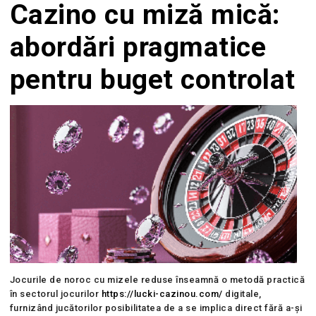
Cazino cu miză mică:
abordări pragmatice
pentru buget controlat
Jocurile de noroc cu mizele reduse înseamnă o metodă practică
în sectorul jocurilor
https://lucki-cazinou.com/
digitale,
furnizând jucătorilor posibilitatea de a se implica direct fără a-și