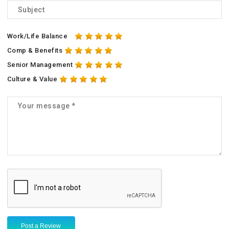
Work/Life Balance
Comp & Benefits
Senior Management
Culture & Value
Post a Review