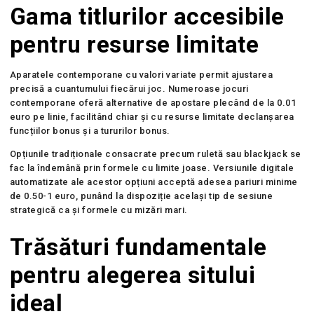
Gama titlurilor accesibile
pentru resurse limitate
Aparatele contemporane cu valori variate permit ajustarea
precisă a cuantumului fiecărui joc. Numeroase jocuri
contemporane oferă alternative de apostare plecând de la 0.01
euro pe linie, facilitând chiar și cu resurse limitate declanșarea
funcțiilor bonus și a tururilor bonus.
Opțiunile tradiționale consacrate precum ruletă sau blackjack se
fac la îndemână prin formele cu limite joase. Versiunile digitale
automatizate ale acestor opțiuni acceptă adesea pariuri minime
de 0.50-1 euro, punând la dispoziție același tip de sesiune
strategică ca și formele cu mizări mari.
Trăsături fundamentale
pentru alegerea sitului
ideal