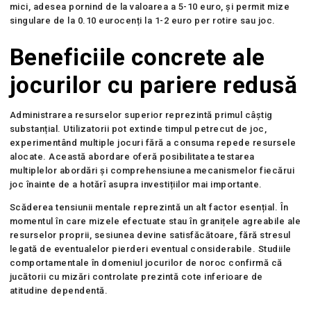
mici, adesea pornind de la valoarea a 5-10 euro, și permit mize
singulare de la 0.10 eurocenți la 1-2 euro per rotire sau joc.
Beneficiile concrete ale
jocurilor cu pariere redusă
Administrarea resurselor superior reprezintă primul câștig
substanțial. Utilizatorii pot extinde timpul petrecut de joc,
experimentând multiple jocuri fără a consuma repede resursele
alocate. Această abordare oferă posibilitatea testarea
multiplelor abordări și comprehensiunea mecanismelor fiecărui
joc înainte de a hotărî asupra investițiilor mai importante.
Scăderea tensiunii mentale reprezintă un alt factor esențial. În
momentul în care mizele efectuate stau în granițele agreabile ale
resurselor proprii, sesiunea devine satisfăcătoare, fără stresul
legată de eventualelor pierderi eventual considerabile. Studiile
comportamentale în domeniul jocurilor de noroc confirmă că
jucătorii cu mizări controlate prezintă cote inferioare de
atitudine dependentă.