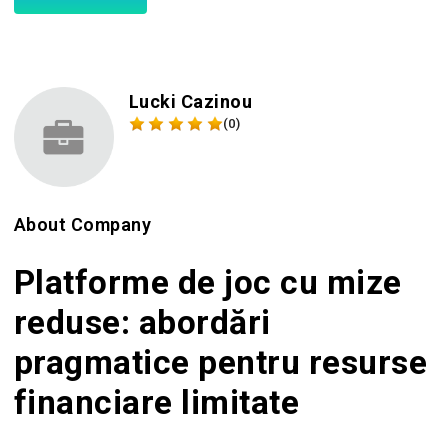
Lucki Cazinou
(0)
About Company
Platforme de joc cu mize
reduse: abordări
pragmatice pentru resurse
financiare limitate