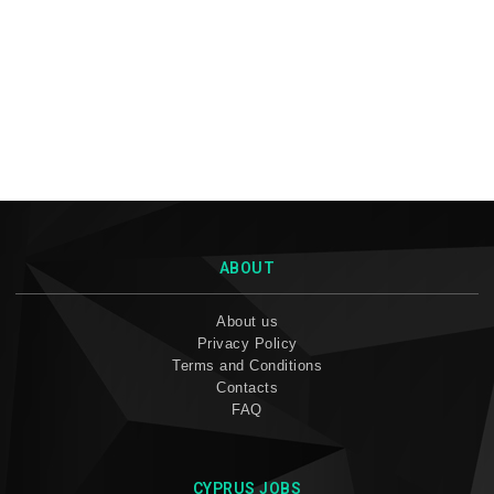
ABOUT
About us
Privacy Policy
Terms and Conditions
Contacts
FAQ
CYPRUS JOBS