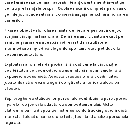
care furnizează cel mai favorabil bilanț divertisment-investiție
pentru preferințele proprii. Ocolirea axării complete pe un unic
gen de joc scade rutina și conservă angajamentul fără ridicarea
parierilor.
Fixarea obiectivelor clare înainte de fiecare perioadă de joc
sprijină disciplina financiară. Definirea unui cuantum exact per
sesiune și urmarea acestuia indiferent de rezultatele
intermediare împiedică alegerile spontane care pot duce la
costuri neașteptate.
Exploatarea formele de probă fără cost pune la dispoziție
posibilitatea de acomodare cu normele și mecanismele fără
expunere economică. Această practică oferă posibilitatea
jucătorilor să creeze alegeri conștiente anterior a aloca bani
efectivi.
Supravegherea statisticilor personale contribuie la perceperea
tiparelor de joc și la adaptarea comportamentului. Multe
platforme pun la dispoziție instrumente de tracking care indică
intervalul folosit și sumele cheltuite, facilitând analiza personală
regulată.