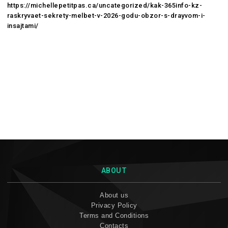
https://michellepetitpas.ca/uncategorized/kak-365info-kz-
raskryvaet-sekrety-melbet-v-2026-godu-obzor-s-drayvom-i-
insajtami/
ABOUT
About us
Privacy Policy
Terms and Conditions
Contacts