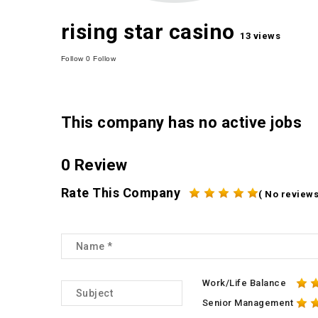
rising star casino
13 views
Follow
0
Follow
This company has no active jobs
0 Review
Rate This Company
( No reviews
Work/Life Balance
Senior Management