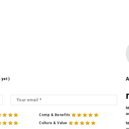
A
 yet )
h
a
Comp & Benefits
Culture & Value
h
a