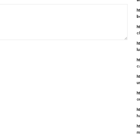
h
b
h
c
h
l
h
c
h
u
h
o
h
h
h
m