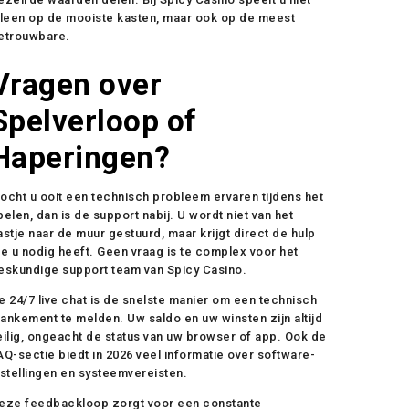
lleen op de mooiste kasten, maar ook op de meest
etrouwbare.
Vragen over
Spelverloop of
Haperingen?
ocht u ooit een technisch probleem ervaren tijdens het
pelen, dan is de support nabij. U wordt niet van het
astje naar de muur gestuurd, maar krijgt direct de hulp
ie u nodig heeft. Geen vraag is te complex voor het
eskundige support team van Spicy Casino.
e 24/7 live chat is de snelste manier om een technisch
ankement te melden. Uw saldo en uw winsten zijn altijd
eilig, ongeacht de status van uw browser of app. Ook de
AQ-sectie biedt in 2026 veel informatie over software-
nstellingen en systeemvereisten.
eze feedbackloop zorgt voor een constante