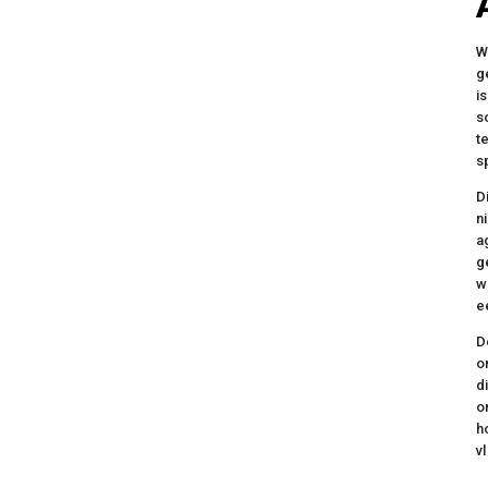
W
g
i
s
t
s
D
n
a
g
w
e
D
o
d
o
h
v