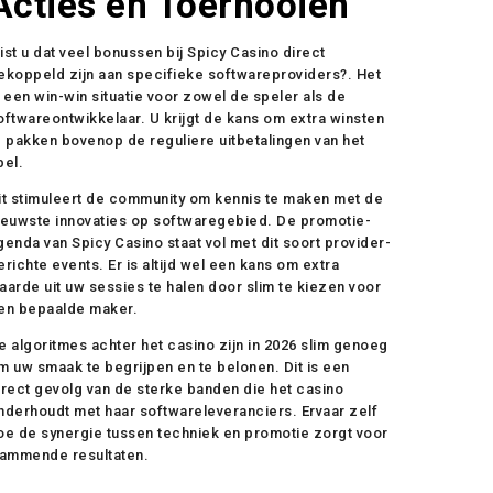
Acties en Toernooien
ist u dat veel bonussen bij Spicy Casino direct
ekoppeld zijn aan specifieke softwareproviders?. Het
s een win-win situatie voor zowel de speler als de
oftwareontwikkelaar. U krijgt de kans om extra winsten
e pakken bovenop de reguliere uitbetalingen van het
pel.
it stimuleert de community om kennis te maken met de
ieuwste innovaties op softwaregebied. De promotie-
genda van Spicy Casino staat vol met dit soort provider-
erichte events. Er is altijd wel een kans om extra
aarde uit uw sessies te halen door slim te kiezen voor
en bepaalde maker.
e algoritmes achter het casino zijn in 2026 slim genoeg
m uw smaak te begrijpen en te belonen. Dit is een
irect gevolg van de sterke banden die het casino
nderhoudt met haar softwareleveranciers. Ervaar zelf
oe de synergie tussen techniek en promotie zorgt voor
lammende resultaten.