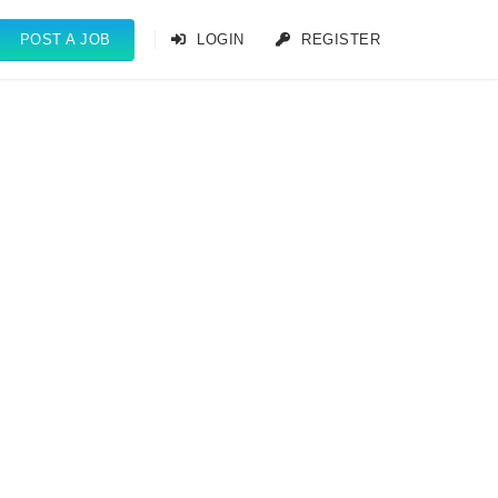
POST A JOB
LOGIN
REGISTER