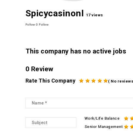
Spicycasinonl
17 views
Follow
0
Follow
This company has no active jobs
0 Review
Rate This Company
( No reviews
Work/Life Balance
Senior Management