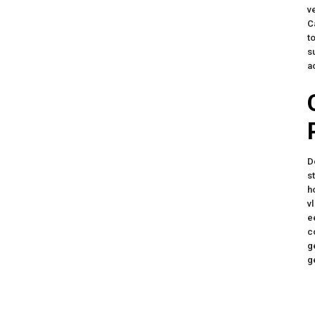
v
C
t
s
a
D
s
h
v
e
c
g
g