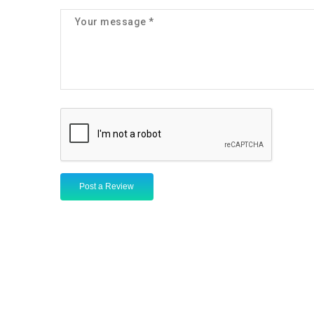
Post a Review